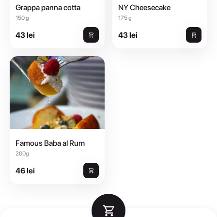
Grappa panna cotta
NY Cheesecake
150 g
175 g
43 lei
43 lei
Famous Baba al Rum
200g
46 lei