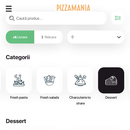
Livrare
Ridicare
Categorii
Fresh pasta
Fresh salads
Charcuterie to 
Dessert
share
Dessert