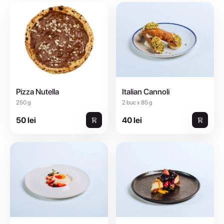
Pizza Nutella
Italian Cannoli
250 g
2 buc x 85 g
50 lei
40 lei