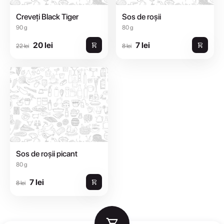
Creveți Black Tiger
Sos de roșii
90 g
80 g
20 lei
7 lei
22 lei
8 lei
Sos de roșii picant
80 g
7 lei
8 lei