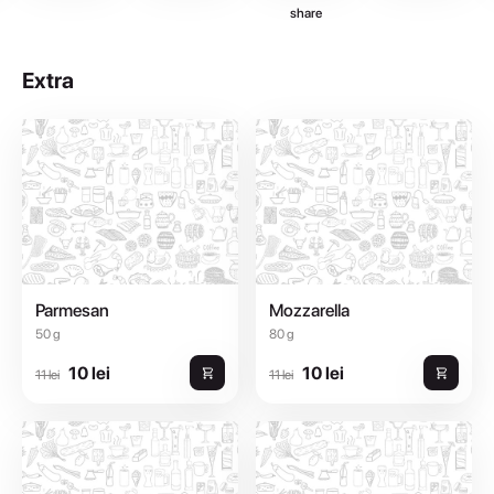
share
Extra
Parmesan
Mozzarella
50 g
80 g
10 lei
10 lei
11 lei
11 lei