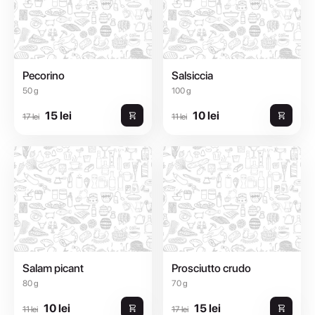
Pecorino
Salsiccia
50 g
100 g
15 lei
10 lei
17 lei
11 lei
Salam picant
Prosciutto crudo
80 g
70 g
10 lei
15 lei
11 lei
17 lei