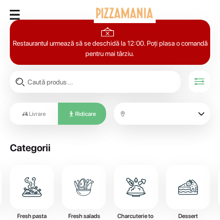
Restaurantul urmează să se deschidă la 12:00. Poți plasa o comandă
pentru mai târziu.
Livrare
Ridicare
Categorii
Fresh pasta
Fresh salads
Charcuterie to 
Dessert